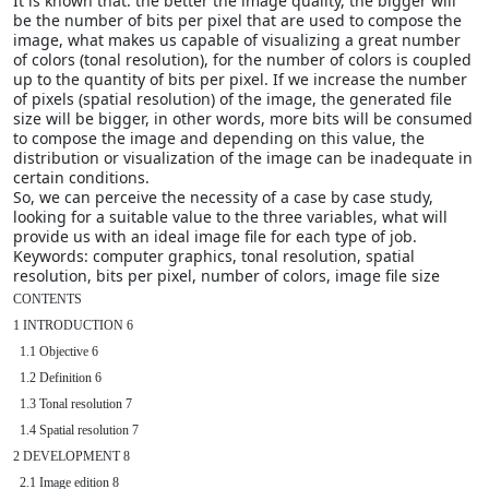
It is known that: the better the image quality, the bigger will
be the number of bits per pixel that are used to compose the
image, what makes us capable of visualizing a great number
of colors (tonal resolution), for the number of colors is coupled
up to the quantity of bits per pixel. If we increase the number
of pixels (spatial resolution) of the image, the generated file
size will be bigger, in other words, more bits will be consumed
to compose the image and depending on this value, the
distribution or visualization of the image can be inadequate in
certain conditions.
So, we can perceive the necessity of a case by case study,
looking for a suitable value to the three variables, what will
provide us with an ideal image file for each type of job.
Keywords: computer graphics, tonal resolution, spatial
resolution, bits per pixel, number of colors, image file size
CONTENTS

1 INTRODUCTION 6

  1.1 Objective 6

  1.2 Definition 6

  1.3 Tonal resolution 7

  1.4 Spatial resolution 7

2 DEVELOPMENT 8

  2.1 Image edition 8
