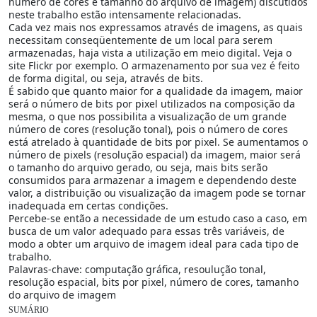
número de cores e tamanho do arquivo de imagem) discutidos
neste trabalho estão intensamente relacionadas.
Cada vez mais nos expressamos através de imagens, as quais
necessitam conseqüentemente de um local para serem
armazenadas, haja vista a utilização em meio digital. Veja o
site Flickr por exemplo. O armazenamento por sua vez é feito
de forma digital, ou seja, através de bits.
É sabido que quanto maior for a qualidade da imagem, maior
será o número de bits por pixel utilizados na composição da
mesma, o que nos possibilita a visualização de um grande
número de cores (resolução tonal), pois o número de cores
está atrelado à quantidade de bits por pixel. Se aumentamos o
número de pixels (resolução espacial) da imagem, maior será
o tamanho do arquivo gerado, ou seja, mais bits serão
consumidos para armazenar a imagem e dependendo deste
valor, a distribuição ou visualização da imagem pode se tornar
inadequada em certas condições.
Percebe-se então a necessidade de um estudo caso a caso, em
busca de um valor adequado para essas três variáveis, de
modo a obter um arquivo de imagem ideal para cada tipo de
trabalho.
Palavras-chave: computação gráfica, resoulução tonal,
resolução espacial, bits por pixel, número de cores, tamanho
do arquivo de imagem
SUMÁRIO
