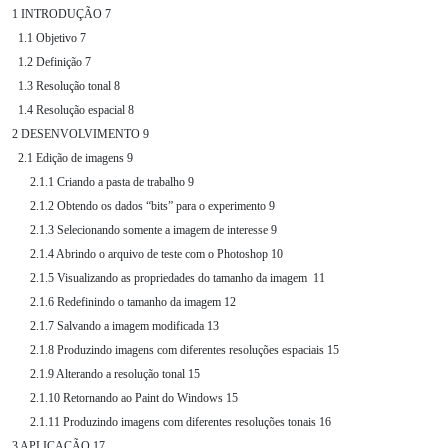
1 INTRODUÇÃO 7

  1.1 Objetivo 7

  1.2 Definição 7

  1.3 Resolução tonal 8

  1.4 Resolução espacial 8

2 DESENVOLVIMENTO 9

  2.1 Edição de imagens 9

      2.1.1 Criando a pasta de trabalho 9

      2.1.2 Obtendo os dados “bits” para o experimento 9

      2.1.3 Selecionando somente a imagem de interesse 9

      2.1.4 Abrindo o arquivo de teste com o Photoshop 10

      2.1.5 Visualizando as propriedades do tamanho da imagem  11

      2.1.6 Redefinindo o tamanho da imagem 12

      2.1.7 Salvando a imagem modificada 13

      2.1.8 Produzindo imagens com diferentes resoluções espaciais 15

      2.1.9 Alterando a resolução tonal 15

      2.1.10 Retornando ao Paint do Windows 15

      2.1.11 Produzindo imagens com diferentes resoluções tonais 16

3 APLICAÇÃO 17
