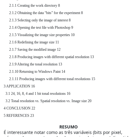
      2.1.1 Creating the work directory 8

      2.1.2 Obtaining the data “bits” for the experiment 8

      2.1.3 Selecting only the image of interest 8

      2.1.4 Opening the test file with Photoshop 9

      2.1.5 Visualizing the image size properties 10

      2.1.6 Redefining the image size 11

      2.1.7 Saving the modified image 12

      2.1.8 Producing images with different spatial resolution 13

      2.1.9 Altering the tonal resolution 13

      2.1.10 Returning to Windows Paint 14

      2.1.11 Producing images with different tonal resolutions 15

3 APPLICATION 16

  3.1 24, 16, 8, 4 and 1 bit tonal resolutions 16

  3.2 Tonal resolution vs. Spatial resolution vs. Image size 20

4 CONCLUSION 22

RESUMO
É interessante notar como as três variáveis (bits por pixel,